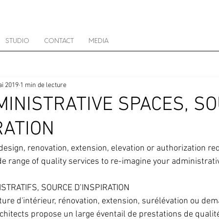
STUDIO
CONTACT
MEDIA
i 2019
1 min de lecture
INISTRATIVE SPACES, S
RATION
 design, renovation, extension, elevation or authorization re
de range of quality services to re-imagine your administrat
STRATIFS, SOURCE D’INSPIRATION
ture d'intérieur, rénovation, extension, surélévation ou de
chitects propose un large éventail de prestations de qualité