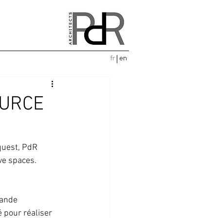
fr
en
OURCE
quest, PdR 
ive spaces.
mande 
 pour réaliser 